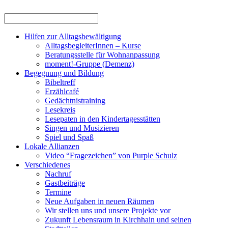
Hilfen zur Alltagsbewältigung
AlltagsbegleiterInnen – Kurse
Beratungsstelle für Wohnanpassung
moment!-Gruppe (Demenz)
Begegnung und Bildung
Bibeltreff
Erzählcafé
Gedächtnistraining
Lesekreis
Lesepaten in den Kindertagesstätten
Singen und Musizieren
Spiel und Spaß
Lokale Allianzen
Video “Fragezeichen” von Purple Schulz
Verschiedenes
Nachruf
Gastbeiträge
Termine
Neue Aufgaben in neuen Räumen
Wir stellen uns und unsere Projekte vor
Zukunft Lebensraum in Kirchhain und seinen