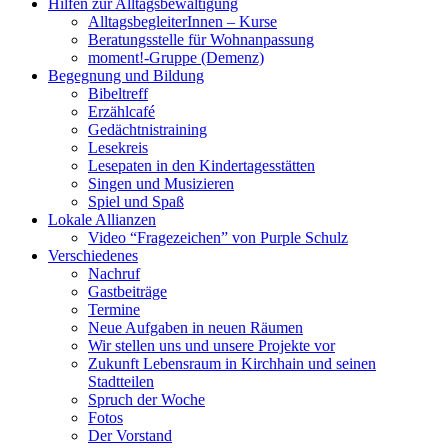
Hilfen zur Alltagsbewältigung
AlltagsbegleiterInnen – Kurse
Beratungsstelle für Wohnanpassung
moment!-Gruppe (Demenz)
Begegnung und Bildung
Bibeltreff
Erzählcafé
Gedächtnistraining
Lesekreis
Lesepaten in den Kindertagesstätten
Singen und Musizieren
Spiel und Spaß
Lokale Allianzen
Video “Fragezeichen” von Purple Schulz
Verschiedenes
Nachruf
Gastbeiträge
Termine
Neue Aufgaben in neuen Räumen
Wir stellen uns und unsere Projekte vor
Zukunft Lebensraum in Kirchhain und seinen
Stadtteilen
Spruch der Woche
Fotos
Der Vorstand