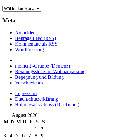
Meta
Anmelden
Beitrags-Feed (
RSS
)
Kommentare als
RSS
WordPress.org
moment!-Gruppe (Demenz)
Beratungsstelle für Wohnanpassung
Begegnung und Bildung
Verschiedenes
Impressum
Datenschutzerklärung
Haftungsausschluss (Disclaimer)
August 2026
M
D
M
D
F
S
S
1
2
3
4
5
6
7
8
9