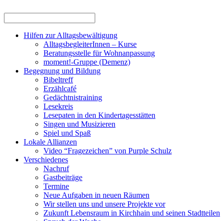
Hilfen zur Alltagsbewältigung
AlltagsbegleiterInnen – Kurse
Beratungsstelle für Wohnanpassung
moment!-Gruppe (Demenz)
Begegnung und Bildung
Bibeltreff
Erzählcafé
Gedächtnistraining
Lesekreis
Lesepaten in den Kindertagesstätten
Singen und Musizieren
Spiel und Spaß
Lokale Allianzen
Video “Fragezeichen” von Purple Schulz
Verschiedenes
Nachruf
Gastbeiträge
Termine
Neue Aufgaben in neuen Räumen
Wir stellen uns und unsere Projekte vor
Zukunft Lebensraum in Kirchhain und seinen Stadtteilen