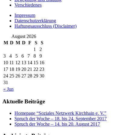
Verschiedenes
Impressum
Datenschutzerklärung
Haftungsausschluss (Disclaimer)
August 2026
M
D
M
D
F
S
S
1
2
3
4
5
6
7
8
9
10
11
12
13
14
15
16
17
18
19
20
21
22
23
24
25
26
27
28
29
30
31
« Jun
Aktuelle Beiträge
Homepage “Soziales Netzwerk Kirchhain e. V.”
Spruch der Woche – 18. bis 24. September 2017
Spruch der Woche – 14. bis 20. August 2017