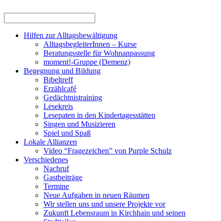
Hilfen zur Alltagsbewältigung
AlltagsbegleiterInnen – Kurse
Beratungsstelle für Wohnanpassung
moment!-Gruppe (Demenz)
Begegnung und Bildung
Bibeltreff
Erzählcafé
Gedächtnistraining
Lesekreis
Lesepaten in den Kindertagesstätten
Singen und Musizieren
Spiel und Spaß
Lokale Allianzen
Video “Fragezeichen” von Purple Schulz
Verschiedenes
Nachruf
Gastbeiträge
Termine
Neue Aufgaben in neuen Räumen
Wir stellen uns und unsere Projekte vor
Zukunft Lebensraum in Kirchhain und seinen