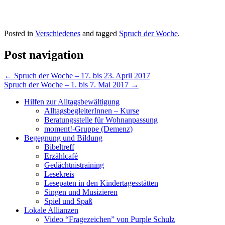
Posted in
Verschiedenes
and tagged
Spruch der Woche
.
Post navigation
←
Spruch der Woche – 17. bis 23. April 2017
Spruch der Woche – 1. bis 7. Mai 2017
→
Hilfen zur Alltagsbewältigung
AlltagsbegleiterInnen – Kurse
Beratungsstelle für Wohnanpassung
moment!-Gruppe (Demenz)
Begegnung und Bildung
Bibeltreff
Erzählcafé
Gedächtnistraining
Lesekreis
Lesepaten in den Kindertagesstätten
Singen und Musizieren
Spiel und Spaß
Lokale Allianzen
Video “Fragezeichen” von Purple Schulz