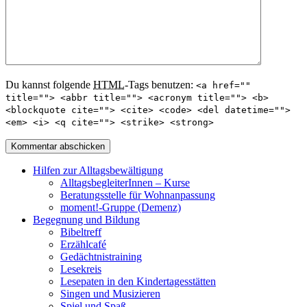
Du kannst folgende
HTML
-Tags benutzen:
<a href=""
title=""> <abbr title=""> <acronym title=""> <b>
<blockquote cite=""> <cite> <code> <del datetime="">
<em> <i> <q cite=""> <strike> <strong>
Hilfen zur Alltagsbewältigung
AlltagsbegleiterInnen – Kurse
Beratungsstelle für Wohnanpassung
moment!-Gruppe (Demenz)
Begegnung und Bildung
Bibeltreff
Erzählcafé
Gedächtnistraining
Lesekreis
Lesepaten in den Kindertagesstätten
Singen und Musizieren
Spiel und Spaß