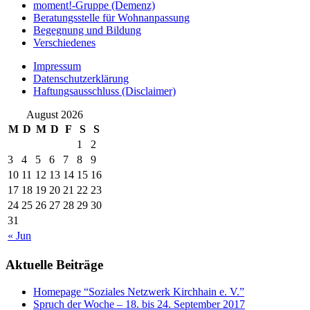
moment!-Gruppe (Demenz)
Beratungsstelle für Wohnanpassung
Begegnung und Bildung
Verschiedenes
Impressum
Datenschutzerklärung
Haftungsausschluss (Disclaimer)
August 2026
M
D
M
D
F
S
S
1
2
3
4
5
6
7
8
9
10
11
12
13
14
15
16
17
18
19
20
21
22
23
24
25
26
27
28
29
30
31
« Jun
Aktuelle Beiträge
Homepage “Soziales Netzwerk Kirchhain e. V.”
Spruch der Woche – 18. bis 24. September 2017