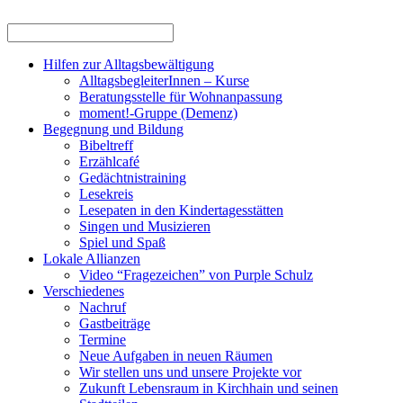
Hilfen zur Alltagsbewältigung
AlltagsbegleiterInnen – Kurse
Beratungsstelle für Wohnanpassung
moment!-Gruppe (Demenz)
Begegnung und Bildung
Bibeltreff
Erzählcafé
Gedächtnistraining
Lesekreis
Lesepaten in den Kindertagesstätten
Singen und Musizieren
Spiel und Spaß
Lokale Allianzen
Video “Fragezeichen” von Purple Schulz
Verschiedenes
Nachruf
Gastbeiträge
Termine
Neue Aufgaben in neuen Räumen
Wir stellen uns und unsere Projekte vor
Zukunft Lebensraum in Kirchhain und seinen