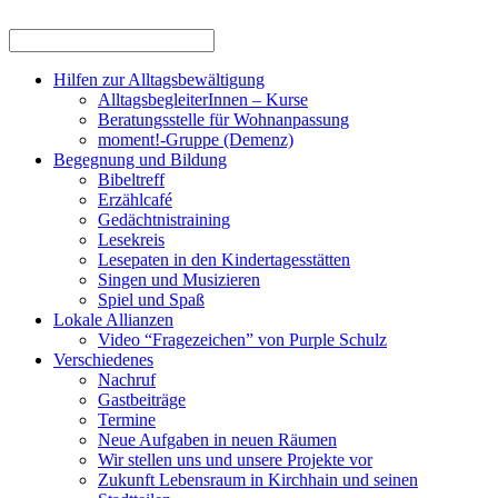
Hilfen zur Alltagsbewältigung
AlltagsbegleiterInnen – Kurse
Beratungsstelle für Wohnanpassung
moment!-Gruppe (Demenz)
Begegnung und Bildung
Bibeltreff
Erzählcafé
Gedächtnistraining
Lesekreis
Lesepaten in den Kindertagesstätten
Singen und Musizieren
Spiel und Spaß
Lokale Allianzen
Video “Fragezeichen” von Purple Schulz
Verschiedenes
Nachruf
Gastbeiträge
Termine
Neue Aufgaben in neuen Räumen
Wir stellen uns und unsere Projekte vor
Zukunft Lebensraum in Kirchhain und seinen