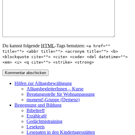
Du kannst folgende
HTML
-Tags benutzen:
<a href=""
title=""> <abbr title=""> <acronym title=""> <b>
<blockquote cite=""> <cite> <code> <del datetime="">
<em> <i> <q cite=""> <strike> <strong>
Hilfen zur Alltagsbewältigung
AlltagsbegleiterInnen – Kurse
Beratungsstelle für Wohnanpassung
moment!-Gruppe (Demenz)
Begegnung und Bildung
Bibeltreff
Erzählcafé
Gedächtnistraining
Lesekreis
Lesepaten in den Kindertagesstätten