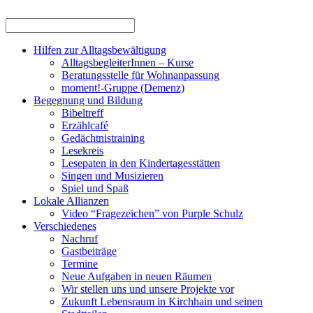
Hilfen zur Alltagsbewältigung
AlltagsbegleiterInnen – Kurse
Beratungsstelle für Wohnanpassung
moment!-Gruppe (Demenz)
Begegnung und Bildung
Bibeltreff
Erzählcafé
Gedächtnistraining
Lesekreis
Lesepaten in den Kindertagesstätten
Singen und Musizieren
Spiel und Spaß
Lokale Allianzen
Video “Fragezeichen” von Purple Schulz
Verschiedenes
Nachruf
Gastbeiträge
Termine
Neue Aufgaben in neuen Räumen
Wir stellen uns und unsere Projekte vor
Zukunft Lebensraum in Kirchhain und seinen