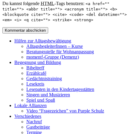
Du kannst folgende
HTML
-Tags benutzen:
<a href=""
title=""> <abbr title=""> <acronym title=""> <b>
<blockquote cite=""> <cite> <code> <del datetime="">
<em> <i> <q cite=""> <strike> <strong>
Hilfen zur Alltagsbewältigung
AlltagsbegleiterInnen – Kurse
Beratungsstelle für Wohnanpassung
moment!-Gruppe (Demenz)
Begegnung und Bildung
Bibeltreff
Erzählcafé
Gedächtnistraining
Lesekreis
Lesepaten in den Kindertagesstätten
Singen und Musizieren
Spiel und Spaß
Lokale Allianzen
Video “Fragezeichen” von Purple Schulz
Verschiedenes
Nachruf
Gastbeiträge
Termine