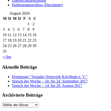
Datenschutzerklärung
Haftungsausschluss (Disclaimer)
August 2026
M
D
M
D
F
S
S
1
2
3
4
5
6
7
8
9
10
11
12
13
14
15
16
17
18
19
20
21
22
23
24
25
26
27
28
29
30
31
« Jun
Aktuelle Beiträge
Homepage “Soziales Netzwerk Kirchhain e. V.”
Spruch der Woche – 18. bis 24. September 2017
Spruch der Woche – 14. bis 20. August 2017
Archivierte Beiträge