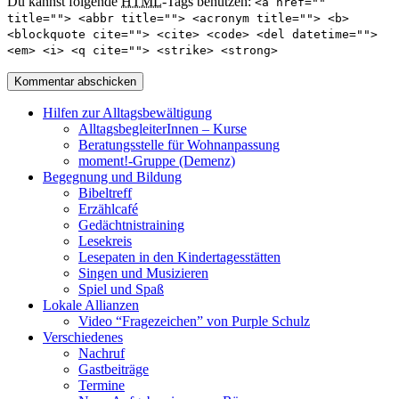
Du kannst folgende
HTML
-Tags benutzen:
<a href=""
title=""> <abbr title=""> <acronym title=""> <b>
<blockquote cite=""> <cite> <code> <del datetime="">
<em> <i> <q cite=""> <strike> <strong>
Hilfen zur Alltagsbewältigung
AlltagsbegleiterInnen – Kurse
Beratungsstelle für Wohnanpassung
moment!-Gruppe (Demenz)
Begegnung und Bildung
Bibeltreff
Erzählcafé
Gedächtnistraining
Lesekreis
Lesepaten in den Kindertagesstätten
Singen und Musizieren
Spiel und Spaß
Lokale Allianzen
Video “Fragezeichen” von Purple Schulz
Verschiedenes
Nachruf
Gastbeiträge
Termine