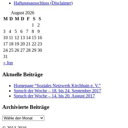
Haftungsausschluss (Disclaimer)
August 2026
M
D
M
D
F
S
S
1
2
3
4
5
6
7
8
9
10
11
12
13
14
15
16
17
18
19
20
21
22
23
24
25
26
27
28
29
30
31
« Jun
Aktuelle Beiträge
Homepage “Soziales Netzwerk Kirchhain e. V.”
Spruch der Woche – 18. bis 24. September 2017
Spruch der Woche – 14. bis 20. August 2017
Archivierte Beiträge
© 2013-2016