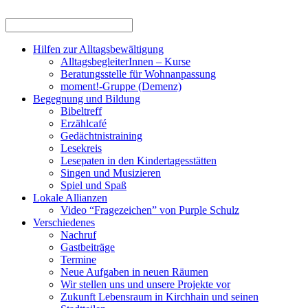
Hilfen zur Alltagsbewältigung
AlltagsbegleiterInnen – Kurse
Beratungsstelle für Wohnanpassung
moment!-Gruppe (Demenz)
Begegnung und Bildung
Bibeltreff
Erzählcafé
Gedächtnistraining
Lesekreis
Lesepaten in den Kindertagesstätten
Singen und Musizieren
Spiel und Spaß
Lokale Allianzen
Video “Fragezeichen” von Purple Schulz
Verschiedenes
Nachruf
Gastbeiträge
Termine
Neue Aufgaben in neuen Räumen
Wir stellen uns und unsere Projekte vor
Zukunft Lebensraum in Kirchhain und seinen