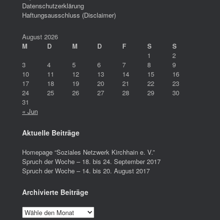
Datenschutzerklärung
Haftungsausschluss (Disclaimer)
August 2026
M
D
M
D
F
S
S
1
2
3
4
5
6
7
8
9
10
11
12
13
14
15
16
17
18
19
20
21
22
23
24
25
26
27
28
29
30
31
« Jun
Aktuelle Beiträge
Homepage “Soziales Netzwerk Kirchhain e. V.”
Spruch der Woche – 18. bis 24. September 2017
Spruch der Woche – 14. bis 20. August 2017
Archivierte Beiträge