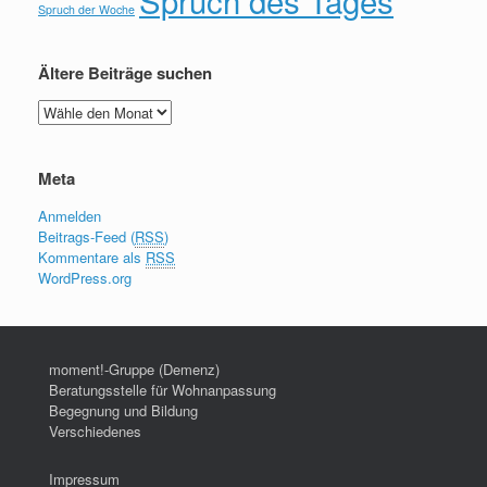
Spruch des Tages
Spruch der Woche
Ältere Beiträge suchen
Meta
Anmelden
Beitrags-Feed (
RSS
)
Kommentare als
RSS
WordPress.org
moment!-Gruppe (Demenz)
Beratungsstelle für Wohnanpassung
Begegnung und Bildung
Verschiedenes
Impressum