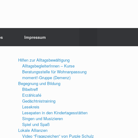
es
Impressum
Hilfen zur Alltagsbewältigung
AlltagsbegleiterInnen – Kurse
Beratungsstelle für Wohnanpassung
moment!-Gruppe (Demenz)
Begegnung und Bildung
Bibeltreff
Erzählcafé
Gedächtnistraining
Lesekreis
Lesepaten in den Kindertagesstätten
Singen und Musizieren
Spiel und Spaß
Lokale Allianzen
Video “Fragezeichen” von Purple Schulz