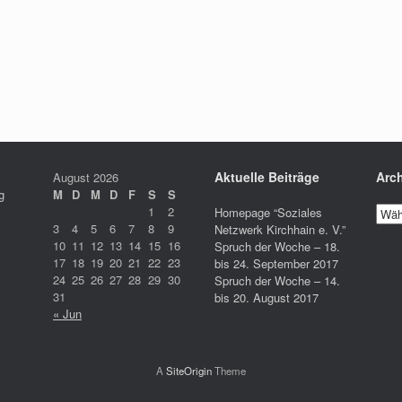
Aktuelle Beiträge
Arch
August 2026
g
M
D
M
D
F
S
S
1
2
Homepage “Soziales
3
4
5
6
7
8
9
Netzwerk Kirchhain e. V.”
10
11
12
13
14
15
16
Spruch der Woche – 18.
17
18
19
20
21
22
23
bis 24. September 2017
24
25
26
27
28
29
30
Spruch der Woche – 14.
31
bis 20. August 2017
« Jun
A
SiteOrigin
Theme